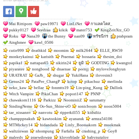
แก้ไขล่าสุดเมื่อ 2012-10-22 21:56:23
Mai Rittiporn
paw19971
LinLiNet
กาแลคโตส_
pukky0127
Seedzaa
kikik
mater753
KingZeitXtz_GO
Roku
Nana39
the Bunny
nan09
ทรัชนีกร
prabpram
Ainghmee
kawl_0506
cutie999
deathkid
moomim
milk2644
ELLE_RW59
monkeykainui
karisith
Praemai
bossaria
thesim_doi
papika1
nattapas65
sikirin24
ยูมิ
GODTING
kwangtol
piyaratee
nongbood
dnaenae
peenjj
myloveJonghyun
URATRAT
GaJb_
shugar
YukiHana
ilovesim3
Genus24
PataPee_ChangP
kctop
pikachuz
merlinda
neko_kaw
bellae
fonmtts19
Lin-ping_Kung
Dallink
Witch Vampire
PikoChan
popori147
PNNP
chawakorn1116
Parkizz
NoominiiZ
sarumatty
SindingNemo
Oo-Sun_Shine-oO
sonicboom
noon5004
tae_nissannv
nanvotu
ripperkill55
kidsdiiz
champppnakub
kawtookim
ayanarak
armza54106
MTMickey14
hidandada
Linly_Boossakorn
mookmak
waltzinwan
nhompung
Farfalla
crashing_p
Goy8
maleedy
praewdowpp
kloverblade
babynutploy