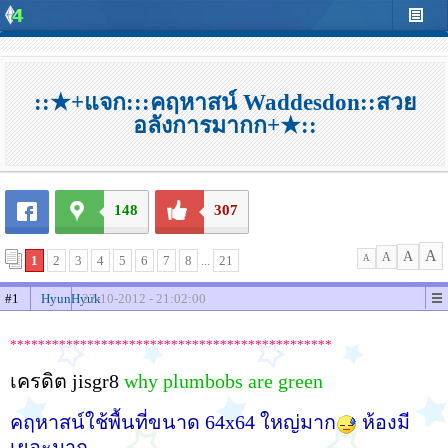
::★+แจก:::คฤหาสน์ Waddesdon::สวย
อลังการมากก+★::
148
307
A
A
A
1
2
3
4
5
6
7
8
...
21
A
#1
HyunHyuk
22-10-2012 - 21:02:00
**********************************************
เครดิต jisgr8
why plumbobs are green
คฤหาสน์ใช้พื้นที่ขนาด 64x64 ใหญ่มาก
ห้องมี
เยอะมาก