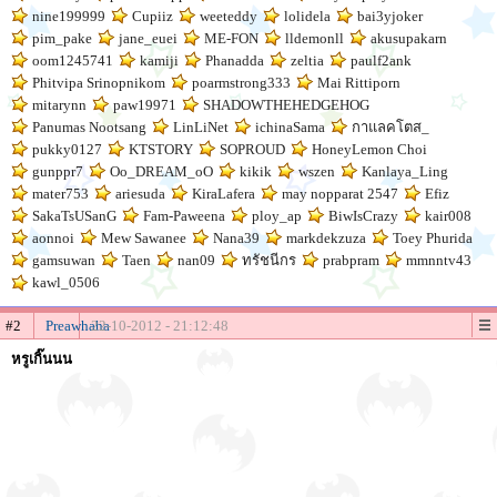
nine199999
Cupiiz
weeteddy
lolidela
bai3yjoker
pim_pake
jane_euei
ME-FON
lldemonll
akusupakarn
oom1245741
kamiji
Phanadda
zeltia
paulf2ank
Phitvipa Srinopnikom
poarmstrong333
Mai Rittiporn
mitarynn
paw19971
SHADOWTHEHEDGEHOG
Panumas Nootsang
LinLiNet
ichinaSama
กาแลคโตส_
pukky0127
KTSTORY
SOPROUD
HoneyLemon Choi
gunppr7
Oo_DREAM_oO
kikik
wszen
Kanlaya_Ling
mater753
ariesuda
KiraLafera
may nopparat 2547
Efiz
SakaTsUSanG
Fam-Paweena
ploy_ap
BiwIsCrazy
kair008
aonnoi
Mew Sawanee
Nana39
markdekzuza
Toey Phurida
gamsuwan
Taen
nan09
ทรัชนีกร
prabpram
mmnntv43
kawl_0506
#2
Preawhaha
22-10-2012 - 21:12:48
หรูเกิ๊นนน