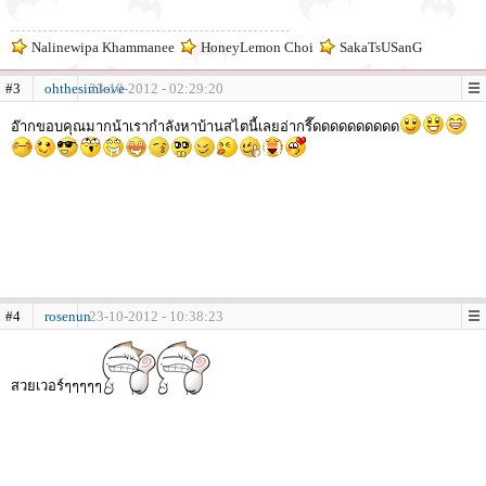
Nalinewipa Khammanee
HoneyLemon Choi
SakaTsUSanG
#3
ohthesimlove
23-10-2012 - 02:29:20
อ๊ากขอบคุณมากน้าเรากำลังหาบ้านสไตนี้เลยอ่ากรี๊ดดดดดดดดดด
#4
rosenun
23-10-2012 - 10:38:23
สวยเวอร์ๆๆๆๆๆ