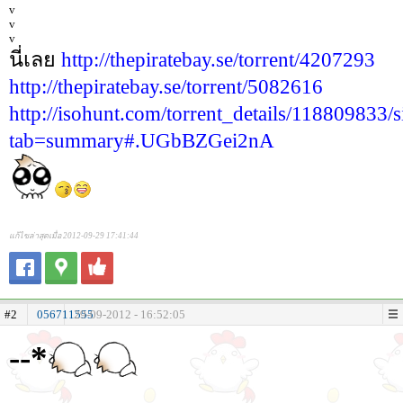
v
v
v
นี่เลย
http://thepiratebay.se/torrent/4207293
http://thepiratebay.se/torrent/5082616
http://isohunt.com/torrent_details/118809833/
tab=summary#.UGbBZGei2nA
แก้ไขล่าสุดเมื่อ 2012-09-29 17:41:44
#2
056711555
29-09-2012 - 16:52:05
--*