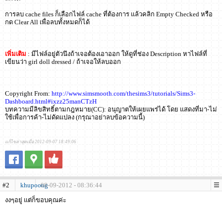
การลบ cache files ก็เลือกไฟล์ cache ที่ต้องการ แล้วคลิก Empty Checked หรือ
กด Clear All เพื่อลบทั้งหมดก็ได้
เพิ่มเติม
: มีไฟล์อยู่ตัวนึงถ้าเจอต้องเอาออก ให้ดูที่ช่อง Description หาไฟล์ที่
เขียนว่า girl doll dressed / ถ้าเจอให้ลบออก
Copyright From:
http://www.simsmooth.com/thesims3/tutorials/Sims3-
Dashboard.html#ixzz25manCTzH
บทความมีลิขสิทธิ์ตามกฎหมาย(CC): อนุญาตให้เผยแพร่ได้ โดย แสดงที่มา-ไม่
ใช้เพื่อการค้า-ไม่ดัดแปลง (กรุณาอย่าลบข้อความนี้)
แก้ไขล่าสุดเมื่อ 2012-09-07 18:49:06
#2
khupoong
08-09-2012 - 08:36:44
งงๆอยู่ แต่ก็ขอบคุณค่ะ