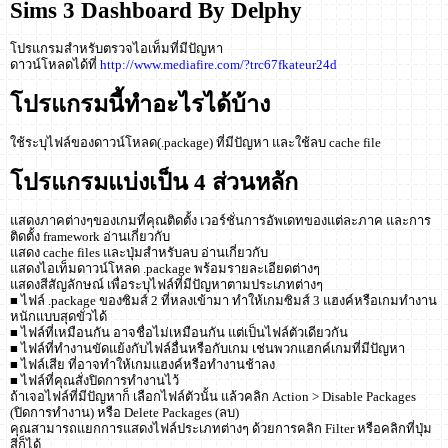
Sims 3 Dashboard By Delphy
โปรแกรมสำหรับตรวจไอเท็มที่มีปัญหา
ดาวน์โหลดได้ที่
http://www.mediafire.com/?trc67fkateur24d
โปรแกรมนี้ทำอะไรได้บ้าง
ใช้ระบุไฟล์ของดาวน์โหลด(.package) ที่มีปัญหา และใช้ลบ cache file
โปรแกรมแบ่งเป็น 4 ส่วนหลัก
แสดงภาคต่างๆของเกมที่คุณติดตั้ง เวอร์ชั่นการอัพเดทของแต่ละภาค และการ
ติดตั้ง framework อ่านเกี่ยวกับ
แสดง cache files และปุ่มสำหรับลบ อ่านเกี่ยวกับ
แสดงไอเท็มดาวน์โหลด .package พร้อมรายละเอียดต่างๆ
แสดงสีสัญลักษณ์ เพื่อระบุไฟล์ที่มีปัญหาตามประเภทต่างๆ
■ ไฟล์ .package ของซิมส์ 2 ที่หลงเข้ามา ทำให้เกมซิมส์ 3 แฮงค์หรือเกมทำงาน
หนักแบบสุดขั่วได้
■ ไฟล์ที่เหมือนกัน อาจชื่อไม่เหมือนกัน แต่เป็นไฟล์ตัวเดียวกัน
■ ไฟล์ที่ทำงานขัดแย้งกับไฟล์อื่นหรือกับเกม เช่นพวกแฮกค์เกมที่มีปัญหา
■ ไฟล์เสีย ที่อาจทำให้เกมแฮงค์หรือทำงานช้าลง
■ ไฟล์ที่คุณสั่งปิดการทำงานไว้
ถ้าเจอไฟล์ที่มีปัญหาก็ เลือกไฟล์ตัวนั้น แล้วคลิก Action > Disable Packages
(ปิดการทำงาน) หรือ Delete Packages (ลบ)
คุณสามารถแยกการแสดงไฟล์ประเภทต่างๆ ด้วยการคลิก Filter หรือคลิกที่ปุ่ม
สีก็ได้