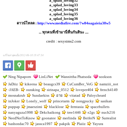
a_splad_loving32
a_splad_loving33
a_splad_loving34
a_splad_loving35
a_splad_loving36
ดาวน์โหลด :
http://www.mediafire.com/?w84oagaieia38w5
... ทุกคนที่เข้ามานี่หื่นกันสินะ ....
credit : sexysims2.com
แก้ไขล่าสุดเมื่อ 2012-06-10 19:47:34
Ning Nipaporn
LinLiNet
Wannittha Phatsoda
sookson
JaDiiz
kikeena
beaugcs39
CuCumBer_VeG
namziii_not
-JAEB-
ouraking
sirinapa_0512
loveper404
french4149
mosnakrub
Sundaekiss
อาย
vitatad
Paloycheard
inJoker
Lonely_wolf
princetarm
nongpucky
sasikan
puppap
jmaeszimi
blacklose
ferntasia
spacebullets
nanyaguza1998
Dekchaikong
tree1446
e2gs
nuch216
NeedNotToKnow
goonatee
merlinda
BeiferN
Surrealist
bashondac70
jassca1997
pakpik
Plaiiz
Yayura