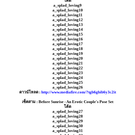
โค้ด
a_splad_loving9
a_splad_loving10
a_splad_loving11
a_splad_loving12
a_splad_loving13
a_splad_loving14
a_splad_loving15
a_splad_loving16
a_splad_loving17
a_splad_loving18
a_splad_loving19
a_splad_loving20
a_splad_loving21
a_splad_loving22
a_splad_loving23
a_splad_loving24
a_splad_loving25
a_splad_loving26
ดาวน์โหลด :
http://www.mediafire.com/?tgb6gbib6y3c2it
เซ็ตสาม : Before Sunrise - An Erotic Couple's Pose Set
โค้ด
a_splad_loving27
a_splad_loving28
a_splad_loving29
a_splad_loving30
a_splad_loving31