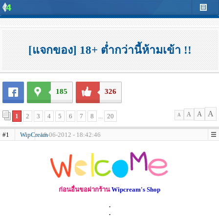
[แจกของ] 18+ ต่ำกว่านี้ห้ามเข้า !!
185
326
A
A
A
1
2
3
4
5
6
7
8
...
20
A
#1
WipCream
10-06-2012 - 18:42:46
ก่อนอื่นขอฝากร้าน
Wipcream's Shop
.
.