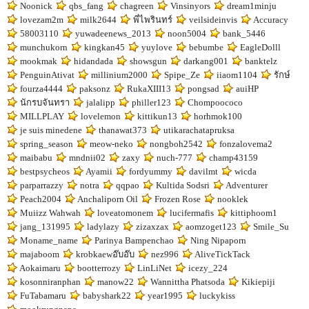
Noonick
qbs_fang
chagreen
Vinsinyors
dream1minju
lovezam2m
milk2644
พี่ไพรินทร์
veilsideinvis
Accuracy
58003110
yuwadeenews_2013
noon5004
bank_5446
munchukorn
kingkan45
yuylove
bebumbe
EagleDolll
mookmak
hidandada
showsgun
darkang001
banktelz
PenguinAtivat
millinium2000
Spipe_Ze
iiaom1104
รักษ์
fourza4444
paksonz
RukaXIII13
pongsad
auiHP
นักรบจันทรา
jalalipp
philler123
Chompoococo
MILLPLAY
lovelemon
kittikun13
horhmok100
je suis minedene
thanawat373
utikarachatapruksa
spring_season
meow-neko
nongboh2542
fonzalovema2
maibabu
mndnii02
zaxy
nuch-777
champ43159
bestpsycheos
Ayamii
fordyummy
davilmt
wicda
parparrazzy
notra
qqpao
Kultida Sodsri
Adventurer
Peach2004
Anchaliporn Oil
Frozen Rose
nooklek
Muiizz Wahwah
loveatomonem
lucifermafis
kittiphoom1
jang_131995
ladylazy
zizaxzax
aomzoget123
Smile_Su
Moname_name
Parinya Bampenchao
Ning Nipaporn
majaboom
krobkaewอ๊บอ๊บ
nez996
AliveTickTack
Aokaimaru
bootterrozy
LinLiNet
icezy_224
kosonniranphan
manow22
Wannittha Phatsoda
Kikiepiji
FuTabamaru
babyshark22
year1995
luckykiss