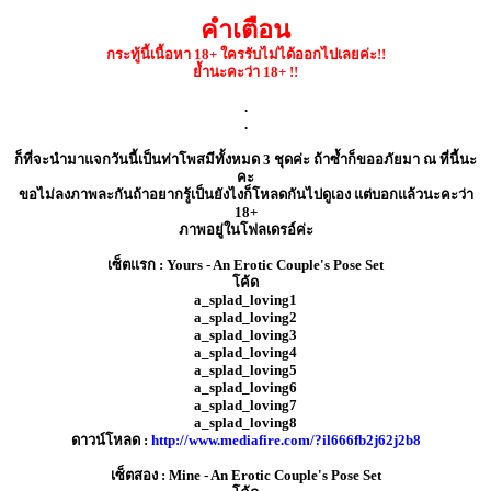
คำเตือน
กระทู้นี้เนื้อหา 18+ ใครรับไม่ได้ออกไปเลยค่ะ!!
ย้ำนะคะว่า 18+ !!
.
.
ก็ที่จะนำมาแจกวันนี้เป็นท่าโพสมีทั้งหมด 3 ชุดค่ะ ถ้าซ้ำก็ขออภัยมา ณ ที่นี้นะ
คะ
ขอไม่ลงภาพละกันถ้าอยากรู้เป็นยังไงก็โหลดกันไปดูเอง แต่บอกแล้วนะคะว่า
18+
ภาพอยู่ในโฟลเดรอ์ค่ะ
เซ็ตแรก : Yours - An Erotic Couple's Pose Set
โค้ด
a_splad_loving1
a_splad_loving2
a_splad_loving3
a_splad_loving4
a_splad_loving5
a_splad_loving6
a_splad_loving7
a_splad_loving8
ดาวน์โหลด :
http://www.mediafire.com/?il666fb2j62j2b8
เซ็ตสอง : Mine - An Erotic Couple's Pose Set