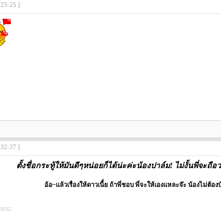
:25:25 ]
:32:37 ]
ตั้งชื่อกระทู้ให้มันดีๆหน่อยก็ได้น่ะค่ะน้องปาล์ม! ไม่งั้นพี่จะถือว่
อ้อ~แล้วเรื่องให้ดาวเนี้่ย ถ้าพี่ชอบ พี่จะให้เองแหละจ๊ะ น้องไม่ต้อ
:33:52