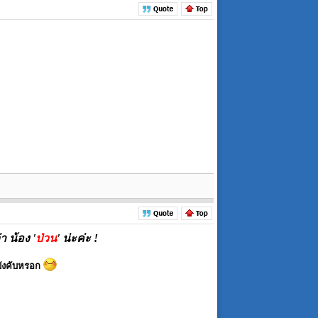
า น้อง '
ป่วน
' น่ะค่ะ !
งบังคับหรอก