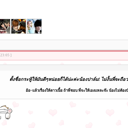
:23:05 ]
ตั้งชื่อกระทู้ให้มันดีๆหน่อยก็ได้น่ะค่ะน้องปาล์ม! ไม่งั้นพี่จะถือว่
อ้อ~แล้วเรื่องให้ดาวเนี้่ย ถ้าพี่ชอบ พี่จะให้เองแหละจ๊ะ น้องไม่ต้อ