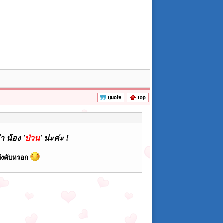
า น้อง '
ป่วน
' น่ะค่ะ !
งบังคับหรอก