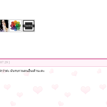
:07:29 ]
ตั้งดีกว่าค่ะ มันรบกวนคนอื่นเค้านะคะ