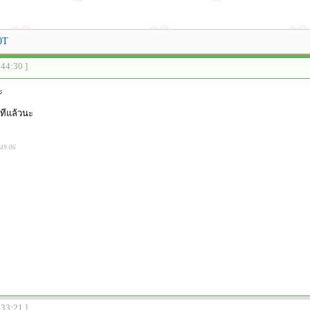
0T
:44:30 ]
ะ
ยทีแล้วนะ
:49:06
:33:21 ]