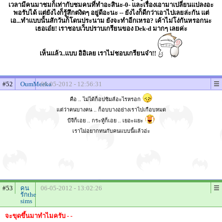
เวลามีคนมาชมก็เท่ากับชมคนที่ทำอะสินะ-0- และเรื่องเอามาเปลี่ยนแปลงอะ
พอรับได้ แต่ยังไงก็รู้สึกตงิดๆ อยู่ดีอะนะ -- ยังไงก็ดีกว่าเอาไปเลยล่ะกัน แต่
เอ...ทำแบบนั้นสักวันก็โดนประนาม ยังจะทำอีกเหรอ? เค้าไม่โง่กันหรอกนะ
เธอเอ๋ย! เราชอบเว็บปราบเกรียนของ Dek-d มากๆ เลยค่ะ
เห็นแล้ว..แบบ อิอิเลย เราไม่ชอบเกรียนจ๋า!!
#52
OumMeeka
06-05-2012 - 12:56:31
คือ .. ไม่ได้ก็อปซิมส์อะไรหรอก
แต่ว่าคนบางคน .. ก็อบบางอย่างเราไปเกือบหมด
บีจีก็เอย .. กระทู้ก็เอย .. เยอะแยะ
เราไม่อยากทนกับคนแบบนี้แล้วอ่ะ
#53
คน
06-05-2012 - 13:02:26
รักthe
sims
จะขุดขึ้นมาทำไมครับ - -