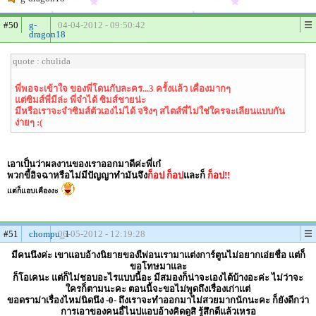
#50
g-
04-04-2012 - 09:50:42
dragon18
quote : chulida
พี่พอจะเข้าใจ ของพี่โดนกับละคร...3 ครั้งแล้ว เคื่องมากๆ
แต่ซิมส์พี่มีล่ะ พี่จำได้ ซิมส์ชายน่ะ
มีหรือเราจะจำซิมส์ตัวเองไม่ได้ จริงๆ สไตส์พี่ไม่ใช่ใครจะเลียนแบบกัน
ง่ายๆ :(
เอาเป็นว่าผลงานของเราออกมาดีค่ะพี่เก๋
พวกขี้อิจฉาหรือไม่มีปัญญาทำมันจึง
ก็อป
ก็อป
และก็
ก็อป!!
แต่ก็แอบเคืองงะ
#51
chompu_1
06-05-2012 - 12:19:28
มีคนนึงค่ะ เขาแอบอ้างนิยายของเืพ่อนเรามาแต่งการ์ตูนไม่อยากเอ่ยชื่อ แต่ก็
ขอโทษมาและ
ก็โอเคนะ แต่ก็ไม่ชอบอะไรแบบนี้อะ มีสมองก็น่าจะเองได้บ้างอะค่ะ ไม่ว่าจะ
ใครก็ตามนะคะ ตอนนี้จะขอไม่พูดถึงเรื่องเก่าแต่
ขอดราม่าเรื่องไหม่นิดนึง -0- ถึงเราจะทำออกมาไม่สวยมากนักนะคะ ก็ยังดีกว่า
การเอาของคนอื่ไนปแอบอ้างคิดดูสิ รู้สึกดีแล้วเหรอ