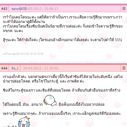
#43
mew4455
20-03-2012 - 10:09:15
เราำไม่เคยโดนนะคะ แต่ก็คิดว่าถ้าเป็นเรา เราจะเสียความรู้สึกมากเพราะกว่า
จะทำได้ออกมาดูดีก็ตั้งนาน
เราไม่เคยโดนเรื่องซิมป์แต่เป็นนิยายที่เราแต่งอะค่ะ ก็เลยเข้าใจความรู้สึกของ
จขกท. นะคะ
สู้ๆนะคะ ให้กำลังใจค่ะ (ใครแอบอ้างอีกบอกมาได้เลยค่ะ จะตามไปด่าให้่ 555)
แก้ไขล่าสุดเมื่อ 2012-03-20 10:10:00
#44
Fa_i
20-03-2012 - 11:50:02
เราเองก็กลัวค่ะ. บอกตามตรงว่าเดี๋ยวนี้ก็เริ่มทำซิมส์ได้สวยในระดับหนึ่ง. แต่ไม่
นำมาปล่อยโหลด. หรือโชว์ในกระทู้. และ ภาพดิส ค่ะ
ซิมส์ในกระทู้ของเรา และซิมส์ที่ปล่อยโหลด. ถ้าเทียบกับตัวอื่นของเราที่สร้าง
ได้ในตอนนี้. มันเ...ยกมาก
. ยิ่งเห็นแบบนี้ยิ่งไม่อยากปล่อย
เพราะรู้สึกแย่มากๆค่ะ. ถ้าเราเจอแบบนี้จริงๆ. เราจะแฮ็กยูสเซอร์ที่ก๊อปเลยค่ะ.