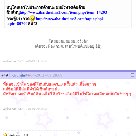
หนูโดนเอาไปประกวดด้วยนะ ผมยังทรงเดิมด้วย
ซิมส์หนู
http://www.thaithesims3.com/item.php?item=14203
กระทู้ประกวด
http://www.thaithesims3.com/topic.php?
topic=80706
หน้า2
โหยยยยยยยยย..จริงดิ?
เดี๋ยวจะฟ้อง กมก. เลยนิ(พอดีแข่งอยู่ อิอิ)
แก้ไขล่าสุดเมื่อ 2012-04-04 03:05:54
#49
chulida
04-04-2012 - 09:28:09
พี่พอจะเข้าใจ ของพี่โดนกับละคร...3 ครั้งแล้ว เคื่องมากๆ
แต่ซิมส์พี่มีล่ะ พี่จำได้ ซิมส์ชายน่ะ
มีหรือเราจะจำซิมส์ตัวเองไม่ได้ จริงๆ สไตส์พี่ไม่ใช่ใครจะเลียนแบบกันง่ายๆ :(
แก้ไขล่าสุดเมื่อ 2012-04-04 09:33:04
g-dragon18