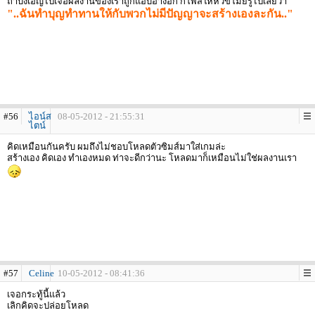
ถ้าบังเอิญไปเจอผลงานของเราถูกแอบอ้างอีก ก็โพสให้หัวขโมยรู้ไปเลยว่า
"..ฉันทำบุญทำทานให้กับพวกไม่มีปัญญาจะสร้างเองละกัน.."
#56
ไอน์ส
08-05-2012 - 21:55:31
ไตน์
คิดเหมือนกันครับ ผมถึงไม่ชอบโหลดตัวซิมส์มาใส่เกมล่ะ
สร้างเอง คิดเอง ทำเองหมด ท่าจะดีกว่านะ โหลดมาก็เหมือนไม่ใช่ผลงานเรา
#57
Celine
10-05-2012 - 08:41:36
เจอกระทู้นี้แล้ว
เลิกคิดจะปล่อยโหลด