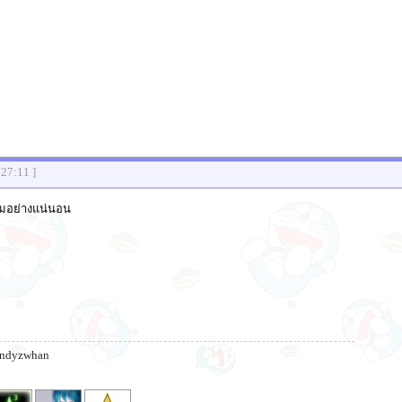
:27:11 ]
บชมอย่างแน่นอน
andyzwhan