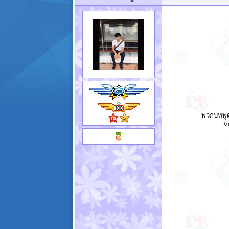
พวกบทพูดค
จ