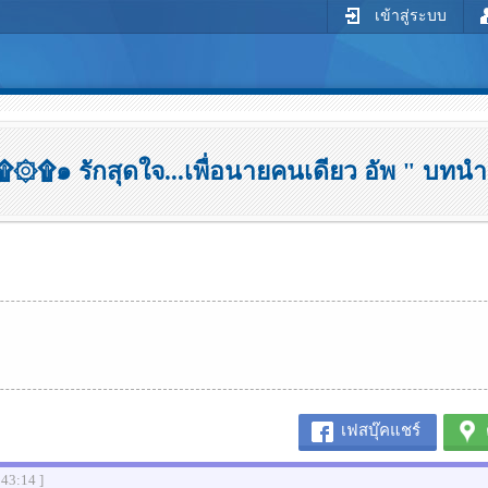
เข้าสู่ระบบ
۞۩๑ รักสุดใจ...เพื่อนายคนเดียว อัพ " บทนำ 
เฟสบุ๊คแชร์
:43:14 ]