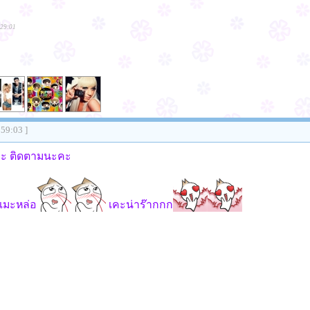
:29:01
:59:03 ]
่ะ ติดตามนะคะ
 เมะหล่อ
เคะน่าร๊ากกก