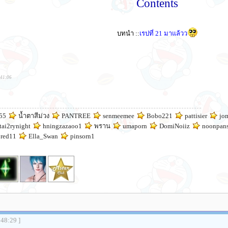
Contents
บทนำ ::
เรปที่ 21 มาแล้วว
:41:06
55
น้ำตาสีม่วง
PANTREE
senmeemee
Bobo221
pattisier
jo
tai2rynight
hningzazaoo1
พราน
umaporn
DomiNoiiz
noonpan
red11
Ella_Swan
pinsorn1
:48:29 ]