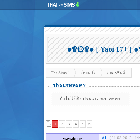
๑۩۞۩๑ [ Yaoi 17+ ] ๑۩
The Sims 4
เว็บบอร์ด
ละครซิมส์
ประเภทละคร
ยังไม่ได้จัดประเภทของละคร
1
2
3
4
5
6
#1
[ 01-03-2012 - 14
wawakung