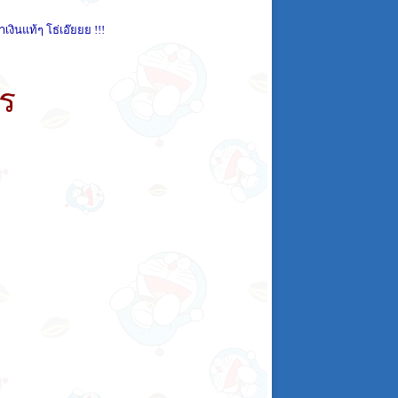
เงินแท้ๆ โธ่เอ๊ยยย !!!
คร