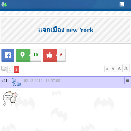
แจกเมือง new York
10
6
A
A
A
1
2
A
#21
โอ๋
02-12-2012 - 13:57:09
โบนัส