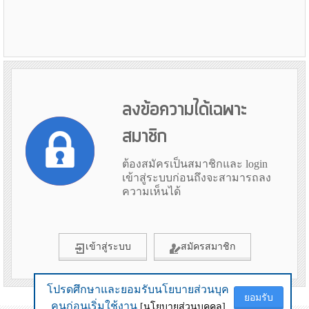
ลงข้อความได้เฉพาะ
สมาชิก
ต้องสมัครเป็นสมาชิกและ login
เข้าสู่ระบบก่อนถึงจะสามารถลง
ความเห็นได้
เข้าสู่ระบบ
สมัครสมาชิก
โปรดศึกษาและยอมรับนโยบายส่วนบุค
โปรดศึกษาและยอมรับนโยบายส่วนบุค
ยอมรับ
ยอมรับ
ข้อมูลเมื่อ 31st July 2026 15:45
คนก่อนเริ่มใช้งาน
คนก่อนเริ่มใช้งาน
[นโยบายส่วนบุคคล]
[นโยบายส่วนบุคคล]