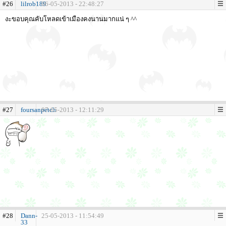
#26
lilrob189
06-05-2013 - 22:48:27
งะขอบคุณคับโหลดเข้าเมืองคงนานมากแน่ ๆ ^^
#27
foursanpetch
07-05-2013 - 12:11:29
#28
Dann-
25-05-2013 - 11:54:49
33