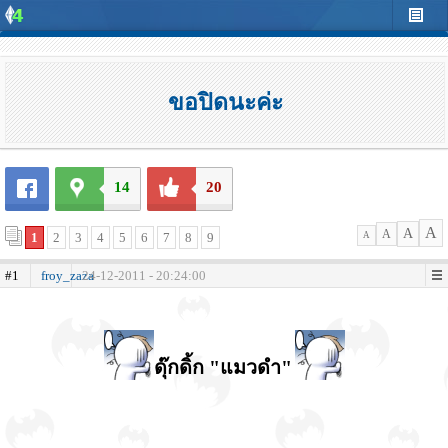
ขอปิดนะค่ะ
14
20
A
A
A
1
2
3
4
5
6
7
8
9
A
#1
froy_zaza
24-12-2011 - 20:24:00
ดุ๊กดิ้ก "แมวดำ"