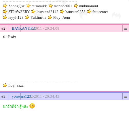
ZhongQsx
ratsamikk
marinee001
mukmomint
ST2AW3ERY
laststand2142
hamster0258
faiucenter
rayyit123
Yukimena
Ploy_Aom
#2
BAYKANTIKA
24-12-2011 - 20:34:08
น่ารักอ่า
froy_zaza
#3
yonwara123
24-12-2011 - 20:34:43
น่ารักดีจ้า สู้ๆน่ะ