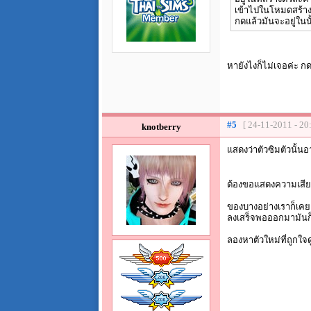
เข้าไปในโหมดสร้างต
กดแล้วมันจะอยู่ในน
หายังไงก็ไม่เจอค่ะ ก
#5
[ 24-11-2011 - 20
knotberry
แสดงว่าตัวซิมตัวนั้น
ต้องขอแสดงความเสีย
ของบางอย่างเราก็เคย
ลงเสร็จพอออกมามันก็ข
ลองหาตัวใหม่ที่ถูกใจ