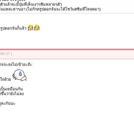
ัวแล้วจะมีปุ่มที่เห็นเงาๆซิมหลายๆตัว
ั้นแหละหาๆเอา (ไม่ก้กดรูปดอกจันจะได้โชว์แต่ซิมที่โหลดมา)
ดรูปดอกจันก็แล้ว
:00:37 ]
อาจจะลงไม่เข้าอะจ๊ะ
ใจด้วย
เป็นเหมือนกัน
ึ้นว่ายังไม่ลง
ดูละกันนะ