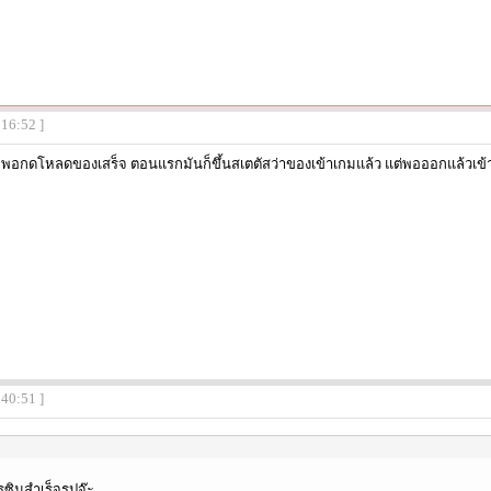
:16:52 ]
าค่ะ พอกดโหลดของเสร็จ ตอนแรกมันก็ขึ้นสเตตัสว่าของเข้าเกมแล้ว แต่พอออกแล้วเข้าใ
:40:51 ]
รซิมสำเร็จรูปจ๊ะ