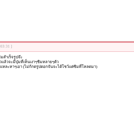
:03:31 ]
ิมสำเร็จรูปจ๊ะ
แล้วจะมีปุ่มที่เห็นเงาๆซิมหลายๆตัว
นแหละหาๆเอา (ไม่ก้กดรูปดอกจันจะได้โชว์แต่ซิมที่โหลดมา)