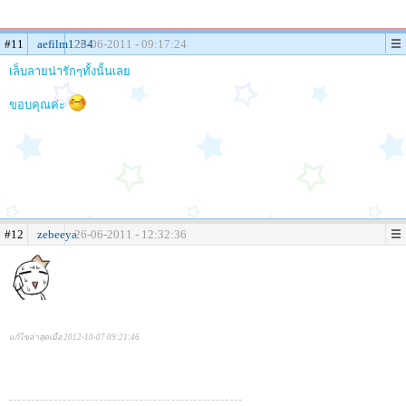
#11
aefilm1234
26-06-2011 - 09:17:24
เล็บลายน่ารักๆทั้งนั้นเลย
ขอบคุณค่ะ
#12
zebeeya
26-06-2011 - 12:32:36
แก้ไขล่าสุดเมื่อ 2012-10-07 09:21:46