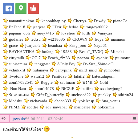
nanamiirankoo
kapookhap-py
Cherryz
Dewdy
pianoOo
EnFant18
jearjear
LTzir
ferbie
tongeye0002
papami_ooh
auey7415
loveliee
forth
Varayzia
godaries
tedtsu
wt218635
CROWN
Isoya
manmon
grace
jearjear 2
beanbaa
Pang_ooo
Nay561
BAYKANTIKA
bofang
19538
BeauT_TVXQ
Mimaki
cittymilk
GG-7
Peach_พีช33
paozaa
ayonie
puimorro
sunisamisa
tanggwar
A Poly Poy
Oo-Sun_Shine-oO
vchukkrit
nutanaya
berrypink
mild_mild
jbmoobin
Twotone
wawa12
PaniidaS
lafail2
katesudaporn
aom17092541
Reggre
sabimaru
พราน
Gold
-Noo Nam-
noon14978
NiCZiE
baifirn
xxxlnwjung2
รักแบมแบม
GifteD_butterfly
suckseed22
puckky
sikirin24
Madshu
vichayada
choco333
yok-kpsp
Aua_venus
PllMZ
scottie
aoi_nawapat
maiicafee
nokciimii
#2
joysuke
26-06-2011 - 03:02:49
แวะเข้ามาให้กำลังใจจ้า