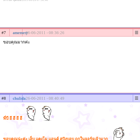
แก้ไขล่าสุดเมื่อ 2011-06-26 07:30:40
#7
amemery
26-06-2011 - 08:36:26
ขอบคุณมากค่ะ
#8
chulida
26-06-2011 - 08:40:49
พี่บี อี อี อี อี
ขอบคุณน่ะค่ะ เล็บ แตงโม แอนด์ สปังบอบ ถูกในจอร์จเจ้ามาก