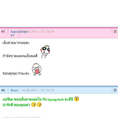
#5
kapookhap-
26-06-2011 - 07:24:29
py
เล็บสวยมากเลยค่ะ
กำลังขาดแคลนเล็บพอดี
ขอบคุณมากนะคะ
#6
Kuro
26-06-2011 - 07:30:20
แอร๊ยย ชอบเล็บลายแตงโม กับ Spongebob อะพี่บี
น่ารักดี ขอบคุณค่า