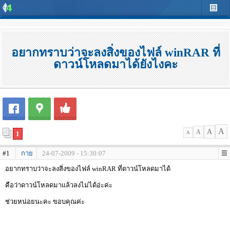
อยากทราบว่าจะลงสิ่งของไฟล์ winRAR ที่
ดาวน์โหลดมาได้ยังไงคะ
A
A
A
1
A
#1
กาย
24-07-2009 - 15:30:07
อยากทราบว่าจะลงสิ่งของไฟล์ winRAR ที่ดาวน์โหลดมาได้
คือว่าดาวน์โหลดมาแล้วลงไม่ได้อ่ะค่ะ
ช่วยหน่อยนะคะ ขอบคุณค่ะ