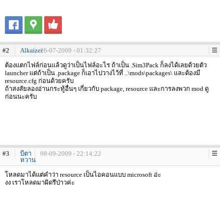
#2
Alkaizer
26-07-2009 - 01:32:27
ต้องแตกไฟล์ก่อนแล้วดูว่าเป็นไฟล์อะไร ถ้าเป็น .Sim3Pack ก็ลงได้เลยด้วยตัว
launcher แต่ถ้าเป็น .package ก็เอาไปวางไว้ที่ ..\mods\packages\ และต้องมี
resource.cfg ก่อนด้วยครับ
ถ้าสงสัยลองอ่านกระทู้อื่นๆ เกี่ยวกับ package, resource และการลงพวก mod ดู
ก่อนนะครับ
#3
บีตา
08-09-2009 - 22:14:22
หวาน
โหลดมาได้แต่คำว่า resource เป็นไอคอนแบบ microsoft อ่ะ
งง เราโหลดมาผิดรึป่าวค่ะ