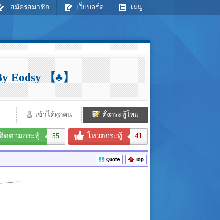
สมัครสมาชิก
เว็บบอร์ด
เมนู
♣】By Eodsy 【♣】
เข้าได้ทุกคน
ตั้งกระทู้ใหม่
ติดตามกระทู้
55
โหวตกระทู้
41