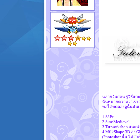
หลายวันก่อน รู้วิธีแก
นั่นหมายความว่าเราจะ
พอได้ทดลองดูนั้นมันเยี
1.S3Pe
2.SimsMedieval
3.Tsr workshop แนะนำ 
4.MilkShape 3D ลง G
(Photoshopนั้น ไม่จ