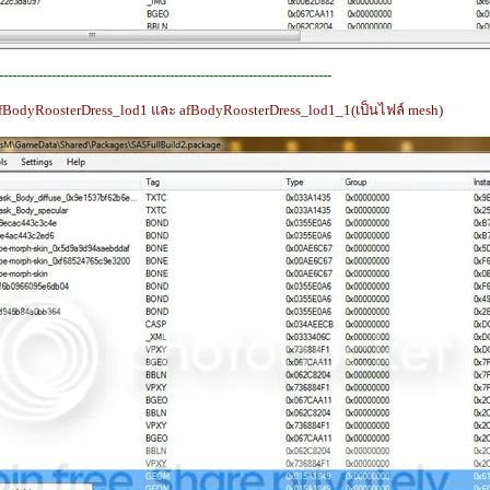
----------------------------------------------------------------------------
afBodyRoosterDress_lod1 และ afBodyRoosterDress_lod1_1(เป็นไฟล์ mesh)