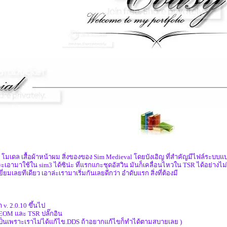
ะ โมเดล เสื้อผ้าหน้าผม สิ่งของของ Sim Medieval โดยบังเอิญ ที่สำคัญมีไฟล์ระบบแบ
เอามาใช้ใน sim3 ได้ซิน่ะ ที่แรกแกะชุดอัสวิน มันก็เคลื่อนไหวใน TSR ได้อย่างไม
่ยมเลยทีเดียว เอาล่ะเรามาเริ่มกันเลยดีกว่า อำดับแรก สิ่งที่ต้องมี
v. 2.0.10 ขึ้นไป
EOM และ TSR ปลั๊กอิน
ำเป็นเพราะเราไม่ได้แก้ไข.DDS ถ้าอยากแก้ไขก็ทำได้ตามสบายเลย )