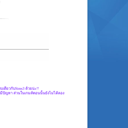
บเดียวกับSims3 ด้วยน่ะ!!
่มีปัญหา ส่วนในเกมส์ตอนนั้นยังไม่ได้ลอง