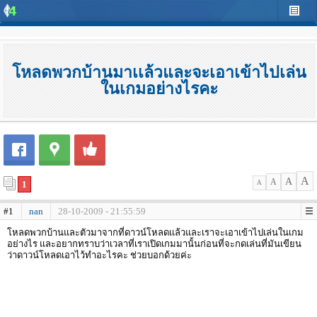
โหลดพวกบ้านมาเเล้วและจะเอาเข้าไปเล่น
ในเกมอย่างไรคะ
A
A
A
1
A
#1
nan
28-10-2009 - 21:55:59
โหลดพวกบ้านและตัวมาจากที่ดาวน์โหลดเเล้วและเราจะเอาเข้าไปเล่นในเกม
อย่างไร และอยากทราบว่าเวลาที่เราเปิดเกมมานั้นก่อนที่จะกดเล่นที่มันเขียน
ว่าดาวน์โหลดเอาไว้ทำอะไรคะ ช่วยบอกด้วยค่ะ