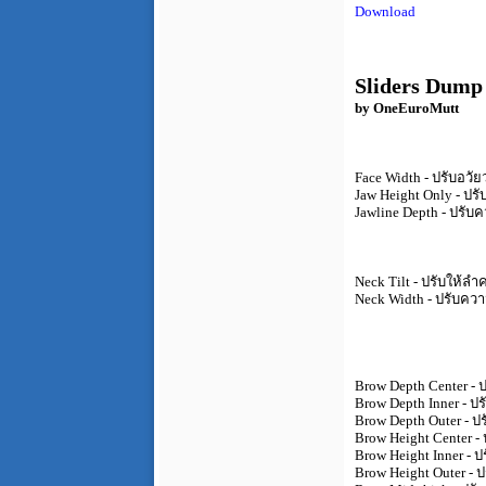
Download
Sliders Dump
by OneEuroMutt
Face Width - ปรับอวั
Jaw Height Only - ป
Jawline Depth - ปรั
Neck Tilt - ปรับให้ล
Neck Width - ปรับคว
Brow Depth Center - ป
Brow Depth Inner - ปร
Brow Depth Outer - ป
Brow Height Center - 
Brow Height Inner - ป
Brow Height Outer - 