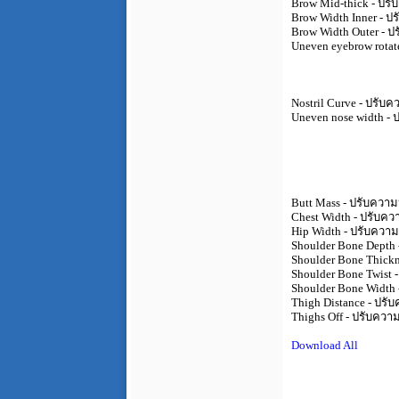
Brow Mid-thick - ปร
Brow Width Inner - ปร
Brow Width Outer - ป
Uneven eyebrow rotate
Nostril Curve - ปรับค
Uneven nose width - 
Butt Mass - ปรับคว
Chest Width - ปรับค
Hip Width - ปรับคว
Shoulder Bone Depth
Shoulder Bone Thick
Shoulder Bone Twist
Shoulder Bone Width
Thigh Distance - ปร
Thighs Off - ปรับควา
Download All