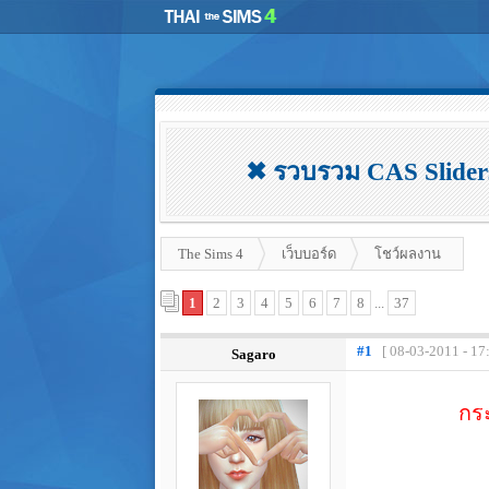
✖ รวบรวม CAS Sliders,
The Sims 4
เว็บบอร์ด
โชว์ผลงาน
1
2
3
4
5
6
7
8
...
37
#1
[ 08-03-2011 - 17
Sagaro
กระ