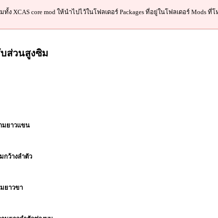
วมทั้ง XCAS core mod ให้นำไปไว้ในโฟลเดอร์ Packages ที่อยู่ในโฟลเดอร์ Mods ที่
บส่วนสูงซิม
ความยาวแขน
มกว้างลำตัว
วามยาวขา