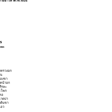
ความยาวลำตัวช่วงบน
s
ims
าดทรวงอก
้น
่องขา
ดหน้าอก
ศีรษะ
สะโพก
ดคอ
นาดบ่า
ดต้นขา
เอว