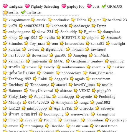
warigaza
Piglady Saleesing
paploy100
bost
GRAD3S
soshiz
thefirstte
kingofmaster
autaki
bodindisc
Tabris
gitar
beebaza123
kit79
wt00320371
kochanek
oodsregic
Damn
andythegame
skaw1234
Sonbuddy
E_mint
domyalaza
rakcy
srp1995
nvidia
ICESTYLE
adgame
Setsuna8
Stimulus
Toy_man
tom
intercoolsss
sunza85
truelight
kuralua
caviers
tigerbinban
m-nuch
sawitree8
nan15000
ilovesim3
guzs06
Jumping
SimMark
karinchan
jiratyanta
M4A1
Gentleman_tomboy
nuhin52
นางฟ้า
erossa
Dewdy
rainbowroman
sperm_x
haskies
กูเจ็ท ไอรัก l36จ
Kyuubi
noobowzaza
Bam_Bamsama
TanYong1992
Rokii
daggerls
agods
zuperdream
Duckboy
Tonoaaonja
araziel
loveSY_umu
rosella
Baimorn
PattyUniversal
akitnaz
VEXIZ
pigky99
Pinky_lady
Aqual2iuz
zinniappp
ayonie
Poohming
Nidnaja
0845420320
Armeysam
rungz
pun1992
fun123
minipoppop
Agz_LaTaE
citsrocks
zebeeya
น้ำเมา_อร่อยชัวร์
boomngong
waree--river
kwangftom
mrred
avevivi
PJdumb
mangegin
nhunnhun
ryochikyo
amore
runrunjung
DieciMo
bastitiwan
MasterDemon
Praew-celeb
angle4devil
zigzagie
aiizzzoo
NooMza