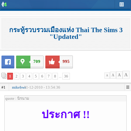
กระทู้รวบรวมเมืองแห่ง Thai The Sims 3
"Updated"
709
995
A
A
A
1
2
3
4
5
6
7
8
...
36
A
#1
mikebws
31-12-2010 - 13:54:36
quote : นิรนาม
ประกาศ !
!