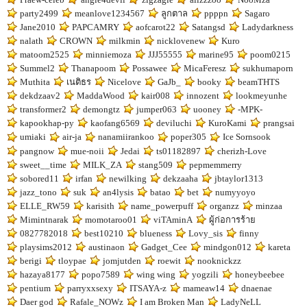
party2499
meanlove1234567
ลูกตาล
ppppn
Sagaro
Jane2010
PAPCAMRY
aofcarot22
Satangsd
Ladydarkness
nalath
CROWN
milkmin
nicklovenew
Kuro
matoom2525
minniemoza
JJJ55555
marine95
poom0215
Summel2
Thanapoom
Possawee
MicaFeresz
sukhumaporn
Muthita
เนติธร
Nicelove
GaJb_
booky
beamTHTS
dekdzaav2
MaddaWood
kair008
innozent
lookmeyunhe
transformer2
demongtz
jumper063
uooney
-MPK-
kapookhap-py
kaofang6569
deviluchi
KuroKami
prangsai
umiaki
air-ja
nanamiirankoo
poper305
Ice Sornsook
pangnow
mue-noii
Jedai
ts01182897
cherizh-Love
sweet__time
MILK_ZA
stang509
pepmemmerry
sobored11
irfan
newilking
dekzaaha
jbtaylor1313
jazz_tono
suk
an4lysis
batao
bet
numyyoyo
ELLE_RW59
karisith
name_powerpuff
organzz
minzaa
Mimintnarak
momotaroo01
viTAminA
ผู้ก่อการร้าย
0827782018
best10210
blueness
Lovy_sis
finny
playsims2012
austinaon
Gadget_Cee
mindgon012
kareta
berigi
tloypae
jomjutden
roewit
nooknickzz
hazaya8177
popo7589
wing wing
yogzili
honeybeebee
pentium
parryxxsexy
ITSAYA-z
mameaw14
dnaenae
Daer god
Rafale_NOWz
I am Broken Man
LadyNeLL