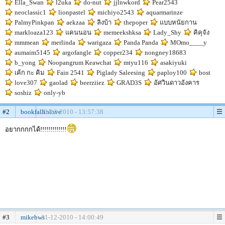
Ella_Swan
l2uka
do-nut
jjlnwkord
Pear2543
neoclassic1
lionpastel
michiyo2543
aquarmarinze
PalmyPinkpan
aekzaa
ลิงบ้า
thepoper
แบบหนัยกาน
markloaza123
แคนนอน
memeekshksa
Lady_Shy
คิคุจัง
mmmean
merlinda
warigaza
Panda Panda
MOmo____y
aumaim5145
argofangle
copper234
nongney18683
b_yong
Noopangrum Keawchat
mtyu116
asakiyuki
เค้ก กะ คิม
Fain 2541
Piglady Saleesing
paploy100
bost
love307
gaolad
beerziiez
GRAD3S
อัศวินดาวอังคาร
soshiz
only-yb
#2
bookfallinlove
31-12-2010 - 13:57:38
อยากกกกได้!!!!!!!!!!!!!
#3
mikebws
31-12-2010 - 14:00:49