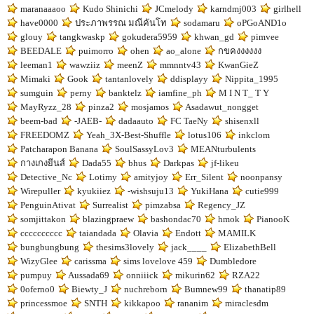
maranaaaoo
Kudo Shinichi
JCmelody
karndmj003
girlhell
have0000
ประภาพรรณ มณีคันโท
sodamaru
oPGoAND1o
glouy
tangkwaskp
gokudera5959
khwan_gd
pimvee
BEEDALE
puimorro
ohen
ao_alone
กขคงงงงงง
leeman1
wawziiz
meenZ
mmnntv43
KwanGieZ
Mimaki
Gook
tantanlovely
ddisplayy
Nippita_1995
sumguin
perny
banktelz
iamfine_ph
M I N T_ T Y
MayRyzz_28
pinza2
mosjamos
Asadawut_nongget
beem-bad
-JAEB-
dadaauto
FC TaeNy
shisenxll
FREEDOMZ
Yeah_3X-Best-Shuffle
lotus106
inkclom
Patcharapon Banana
SoulSassyLov3
MEANturbulents
กางเกงยีนส์
Dada55
bhus
Darkpas
jf-likeu
Detective_Nc
Lotimy
amityjoy
Err_Silent
noonpansy
Wirepuller
kyukiiez
-wishsuju13
YukiHana
cutie999
PenguinAtivat
Surrealist
pimzabsa
Regency_JZ
somjittakon
blazingpraew
bashondac70
hmok
PianooK
cccccccccc
taiandada
Olavia
Endott
MAMILK
bungbungbung
thesims3lovely
jack____
ElizabethBell
WizyGlee
carissma
sims lovelove 459
Dumbledore
pumpuy
Aussada69
onniiick
mikurin62
RZA22
0oferno0
Biewty_J
nuchreborn
Bumnew99
thanatip89
princessmoe
SNTH
kikkapoo
rananim
miraclesdm