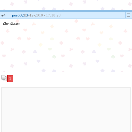
#4
pee60213
05-12-2010 - 17:18:20
เงียบจังเลย
1