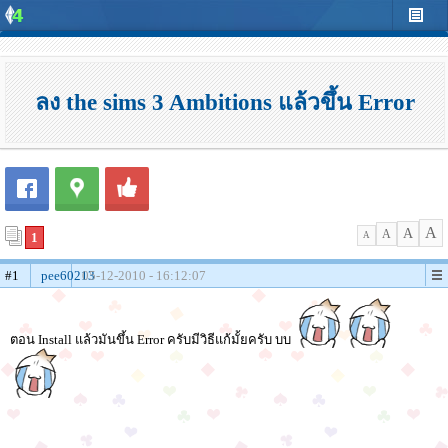
ลง the sims 3 Ambitions แล้วขึ้น Error
A
A
A
1
A
#1
pee60213
05-12-2010 - 16:12:07
ตอน Install แล้วมันขึ้น Error ครับมีวิธีแก้มั้ยครับ บบ