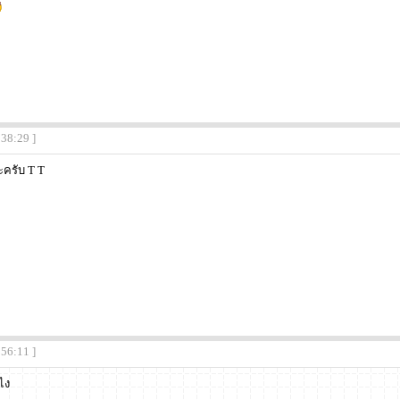
:38:29 ]
ะครับ T T
:56:11 ]
งไง