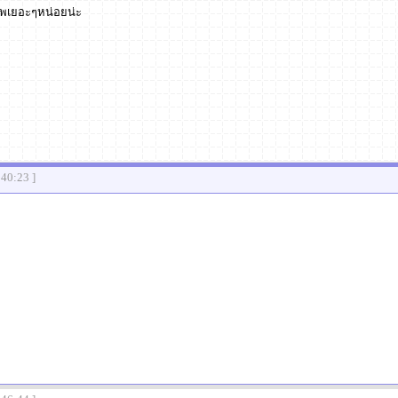
ศพเยอะๆหน่อยน่ะ
:40:23 ]