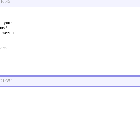
:16:45 ]
at your
ims 3.
r service.
:21:09
:21:35 ]