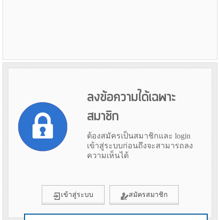
ลงข้อความได้เฉพาะ
สมาชิก
ต้องสมัครเป็นสมาชิกและ login
เข้าสู่ระบบก่อนถึงจะสามารถลง
ความเห็นได้
เข้าสู่ระบบ
สมัครสมาชิก