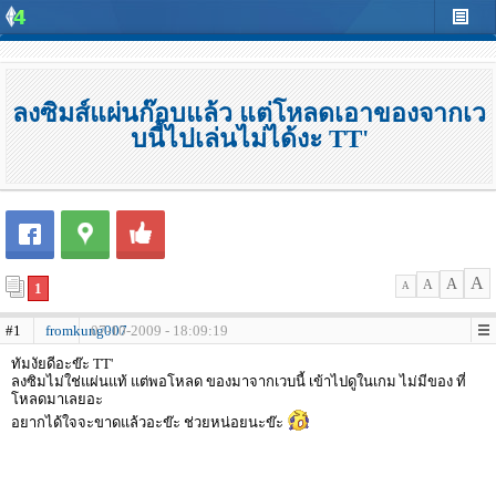
ลงซิมส์แผ่นก๊อบแล้ว แต่โหลดเอาของจากเว
บนี้ไปเล่นไม่ได้งะ TT'
A
A
A
1
A
#1
fromkung007
07-10-2009 - 18:09:19
ทัมงัยดีอะข๊ะ TT'
ลงซิมไม่ใช่แผ่นแท้ แต่พอโหลด ของมาจากเวบนี้ เข้าไปดูในเกม ไม่มีของ ที่
โหลดมาเลยอะ
อยากได้ใจจะขาดแล้วอะข๊ะ ช่วยหน่อยนะข๊ะ