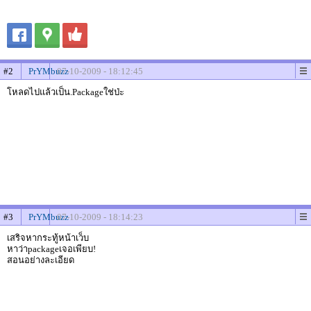
#2
PrYMbuzz
07-10-2009 - 18:12:45
โหลดไปแล้วเป็น.Packageใช่ป่ะ
#3
PrYMbuzz
07-10-2009 - 18:14:23
เสริจหากระทู้หน้าเว็บ
หาว่าpackageเจอเพียบ!
สอนอย่างละเอียด