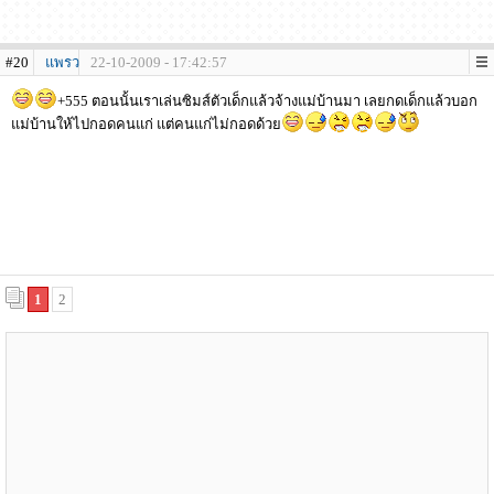
#20
แพรว
22-10-2009 - 17:42:57
+555 ตอนนั้นเราเล่นซิมส์ตัวเด็กแล้วจ้างแม่บ้านมา เลยกดเด็กแล้วบอก
แม่บ้านให้ไปกอดคนแก่ แต่คนแก่ไม่กอดด้วย
1
2