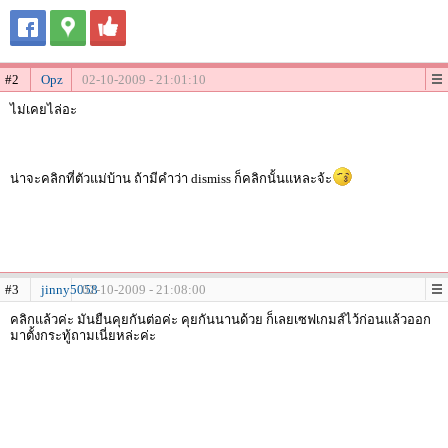
#2
Opz
02-10-2009 - 21:01:10
ไม่เคยไล่อะ
น่าจะคลิกที่ตัวแม่บ้าน ถ้ามีคำว่า dismiss ก็คลิกนั้นแหละจ้ะ
#3
jinny5058
02-10-2009 - 21:08:00
คลิกแล้วค่ะ มันยืนคุยกันต่อค่ะ คุยกันนานด้วย ก็เลยเซฟเกมส์ไว้ก่อนแล้วออก
มาตั้งกระทู้ถามเนี่ยหล่ะค่ะ