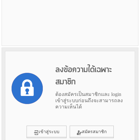
ลงข้อความได้เฉพาะ
สมาชิก
ต้องสมัครเป็นสมาชิกและ login
เข้าสู่ระบบก่อนถึงจะสามารถลง
ความเห็นได้
เข้าสู่ระบบ
สมัครสมาชิก