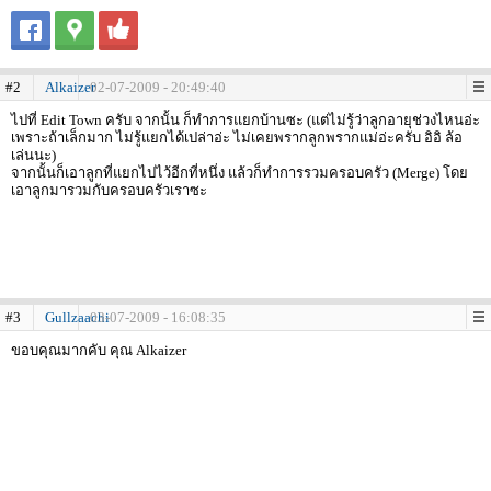
#2
Alkaizer
02-07-2009 - 20:49:40
ไปที่ Edit Town ครับ จากนั้น ก็ทำการแยกบ้านซะ (แต่ไม่รู้ว่าลูกอายุช่วงไหนอ่ะ
เพราะถ้าเล็กมาก ไม่รู้แยกได้เปล่าอ่ะ ไม่เคยพรากลูกพรากแม่อ่ะครับ อิอิ ล้อ
เล่นนะ)
จากนั้นก็เอาลูกที่แยกไปไว้อีกที่หนึ่ง แล้วก็ทำการรวมครอบครัว (Merge) โดย
เอาลูกมารวมกับครอบครัวเราซะ
#3
Gullzaachi
03-07-2009 - 16:08:35
ขอบคุณมากคับ คุณ Alkaizer