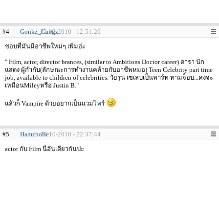
#4
Gonkz_Gangz
22-09-2010 - 12:51:20
ชอบที่มันมีอาชีพใหม่ๆ เพิ่มอ่ะ
" Film, actor, director brances, (similar to Ambitions Doctor career) ดารา นัก
แสดง ผู้กำกับ(ลักษณะการทำงานคล้ายกับอาชีพหมอ) Teen Celebrity part time
job, available to children of celebrities. วัยรุ่น เซเลบเป็นพาร์ท ทามจ็อบ...คงจะ
เหมือนMileyหรือ Justin B."
แล้วก็ Vampire ด้วยอยากเป็นแวมไพร์
#5
Hamzholic
29-10-2010 - 22:37:44
actor กับ Film นี่อันเดียวกันปะ