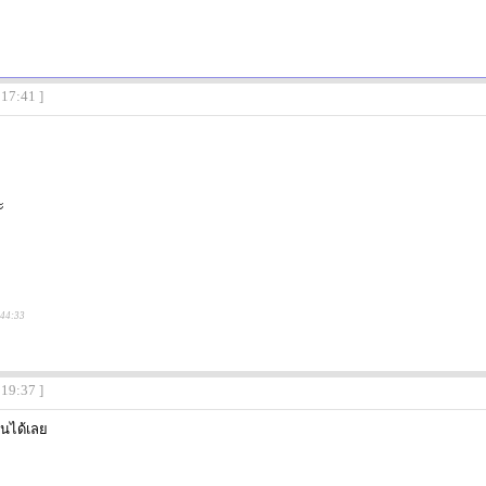
:17:41 ]
ะ
:44:33
:19:37 ]
านได้เลย