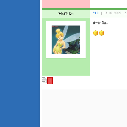
#10
[ 13-10-2009 - 2
MaiTiKu
น่ารักดีอะ
1