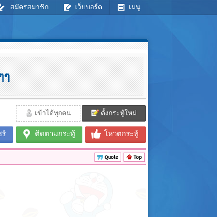
สมัครสมาชิก
เว็บบอร์ด
เมนู
ๆๆ
เข้าได้ทุกคน
ตั้งกระทู้ใหม่
ร์
ติดตามกระทู้
โหวตกระทู้