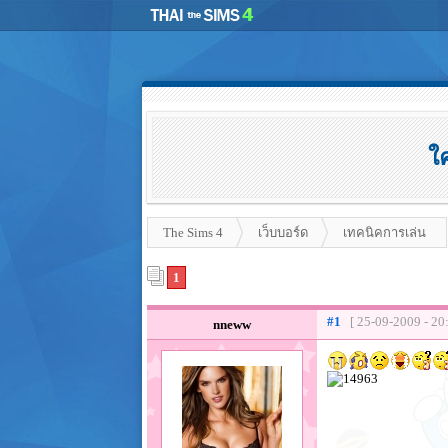
ใ
The Sims 4
เว็บบอร์ด
เทคนิคการเล่น
1
#1
[ 25-09-2009 - 20
nneww