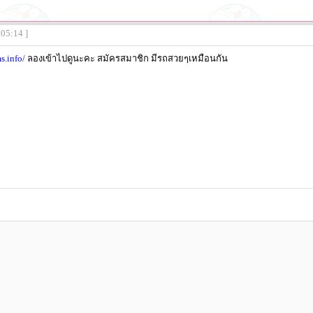
:05:14 ]
s.info/
ลองเข้าไปดูนะคะ สมัครสมาชิก มีรถสวยๆเหมือนกัน