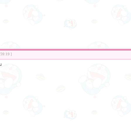
:59:19 ]
บ