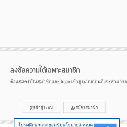
ลงข้อความได้เฉพาะสมาชิก
ต้องสมัครเป็นสมาชิกและ login เข้าสู่ระบบก่อนถึงจะสามาร
เข้าสู่ระบบ
สมัครสมาชิก
โปรดศึกษาและยอมรับนโยบายส่วนบุค
โปรดศึกษาและยอมรับนโยบายส่วนบุค