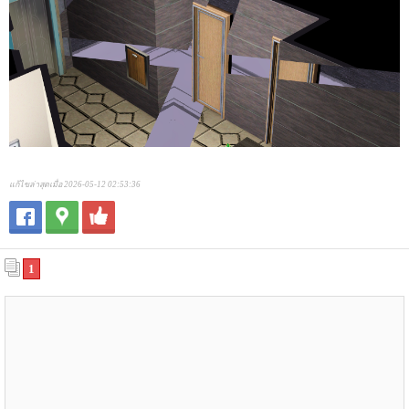
แก้ไขล่าสุดเมื่อ 2026-05-12 02:53:36
1