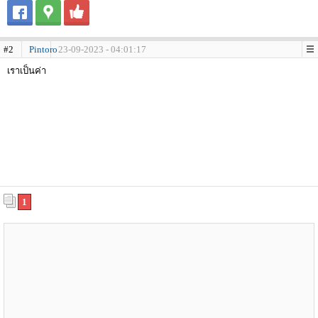
#2
Pintoro
23-09-2023 - 04:01:17
เราเป็นค่า
1