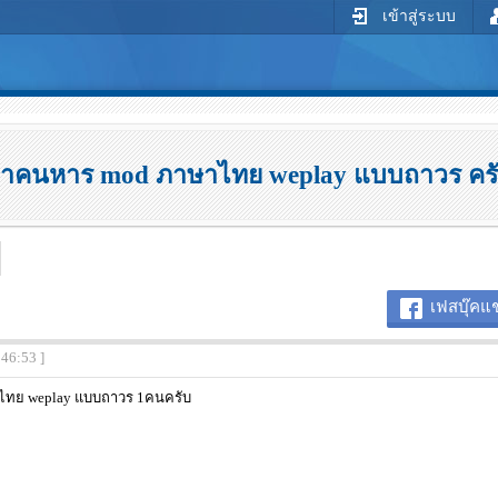
เข้าสู่ระบบ
าคนหาร mod ภาษาไทย weplay แบบถาวร คร
เฟสบุ๊คแช
:46:53 ]
ทย weplay แบบถาวร 1คนครับ