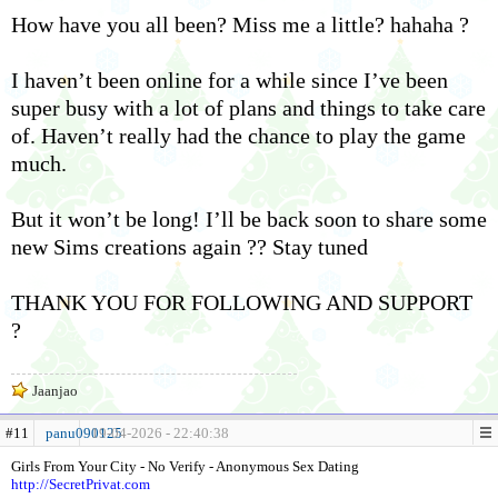
How have you all been? Miss me a little? hahaha ?
I haven’t been online for a while since I’ve been
super busy with a lot of plans and things to take care
of. Haven’t really had the chance to play the game
much.
But it won’t be long! I’ll be back soon to share some
new Sims creations again ?? Stay tuned
THANK YOU FOR FOLLOWING AND SUPPORT
?
Jaanjao
#11
panu090125
19-04-2026 - 22:40:38
Girls From Your City - No Verify - Anonymous Sex Dating
http://SecretPrivat.com