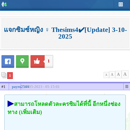
แจกซิมซ์หญิง ♀️ Thesims4✔️[Update] 3-10-
2025
1
A
A
A
1
A
#1
payro2544
27-05-2023 - 05:15:01
▶
สามารถโหลดตัวละครซิมได้ที่นี้ อีกหนึ่งช่อง
ทาง (เพิ่มเติม)