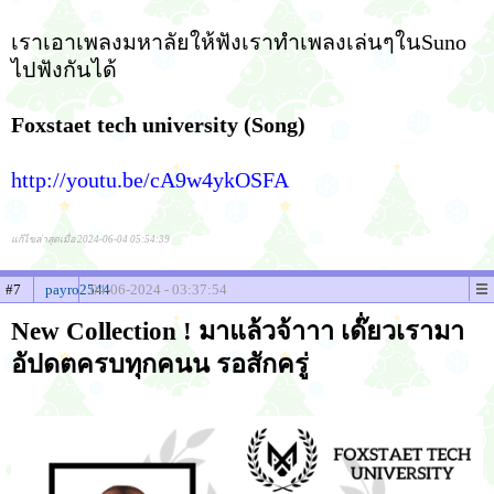
เราเอาเพลงมหาลัยให้ฟังเราทำเพลงเล่นๆในSuno
ไปฟังกันได้
Foxstaet tech university (Song)
http://youtu.be/cA9w4ykOSFA
แก้ไขล่าสุดเมื่อ 2024-06-04 05:54:39
#7
payro2544
04-06-2024 - 03:37:54
New Collection ! มาแล้วจ้าาา เด๊่ยวเรามา
อัปดตครบทุกคนน รอสักครู่