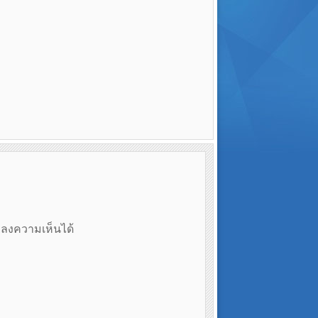
ถลงความเห็นได้