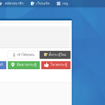
สมัครสมาชิก
เว็บบอร์ด
เมนู
เข้าได้ทุกคน
ตั้งกระทู้ใหม่
ร์
ติดตามกระทู้
โหวตกระทู้