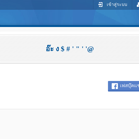
เข้าสู่ระบบ
อ๊ะ ง $ # ' " ' '@
เฟสบุ๊คแช