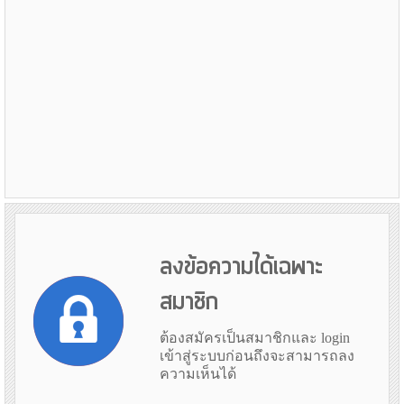
ลงข้อความได้เฉพาะ
สมาชิก
ต้องสมัครเป็นสมาชิกและ login
เข้าสู่ระบบก่อนถึงจะสามารถลง
ความเห็นได้