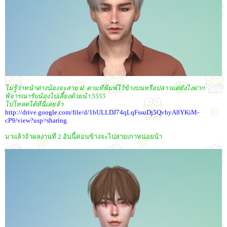
ไม่รู้ว่าหน้าต่างน้องจะสาย ฝ. ตามที่พิมพ์ไว้ข้างบนหรือปล่าวเเต่ยังไงฝาก
พิจารณารับน้องไปเลี้ยงด้วยน้า 5555
ไปโหลดได้ที่นี่เลยจ้า
http://drive.google.com/file/d/1bULLDJ74qLqFssuDj5QvhyA8YKiM-
cP9/view?usp=sharing
มาเเล้วจ้าผลงานที่ 2 อันนี้ค่อนข้างจะไปสายเกาหน่อยน้า