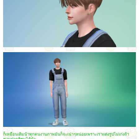
ก็เหมือนเดิมน้าทุกคนงานภาพมันก็จะเน่าๆหน่อยเพราะเราเเต่งรูปไม่เก่งถ้า