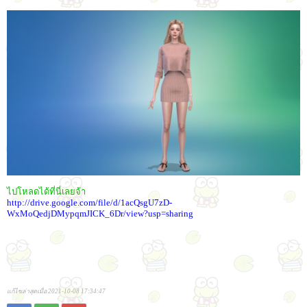
ไปโหลดได้ที่นี่เลยจ้า
http://drive.google.com/file/d/1acQsgU7zD-
WxMoQedjDMypqmJICK_6Dr/view?usp=sharing
แก้ไขล่าสุดเมื่อ 2021-10-08 17:34:47