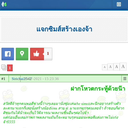
แจกซิมส์สร้างเองจ้า
1
A
A
A
1
A
#1
Sirichai2542
30-07-2021 - 15:23:36
ฝากโหวตกระทู้ด้วยน๊า
สวัสดีจ้าทุกคนพอดีช่วงนี้ว่างๆเลยมานั่งซุ่มเล่นthe simsเเละนึกอยากสร้างตัว
ละครมาแจกก็เลยนั่งสร้างน้องSims สาย ฝ. มาแจกทุกๆคนเลยจ้า ถ้าชอบก็ฝาก
ติชมกันได้น้าจะเก็บไว้พิจารณาผลงานชิ้นอื่นๆต่อไปจ้า
แต่ก่อนอื่นเลยภาพภาพผลงานมันก็จะหยาบๆหน่อยนะพอดีแต่งภาพไม่เก่ง
จ้า5555