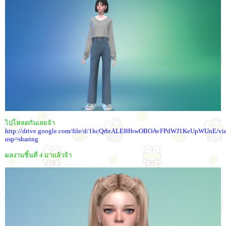
ไปโหลดกันเลยจ้า
http://drive.google.com/file/d/1hcQrbtALE88bwOBOAvFPdWJ1KeUpWUnE/vi
usp=sharing
ผลงานชิ้นที่ 4 มาแล้วจ้า