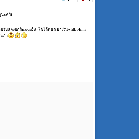
ดูนะครับ
าปรับแต่งปกติmodsอื่นๆใช้ได้หมด ยกเว้นwhikwhim
้แล้ว