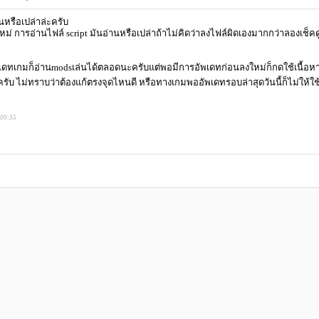
นหรือเปล่าล่ะครับ
หม่ การอ่านไฟล์ script มันอ่านหรือเปล่าถ้าไม่คิดว่าลงไฟล์ผิดเองมากกว่าลองเช็ค
ัพเดทเกมก็อ่านmodsเล่นได้ตลอดนะครับแต่พอมีการอัพเดทก่อนลงใหม่ก็กดใช้เนื้อห
ยครับ ไม่ทราบว่าต้องแก้ตรงจุดไหนดี หรือทางเกมพออัพเดทรอบล่าสุดวันนี้ก็ไม่ให้ใช
:00:35