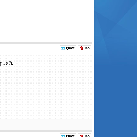
ดูนะครับ