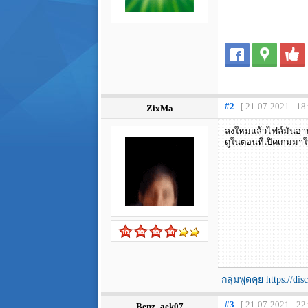
#2
[ 21-07-2021 - 18
ZixMa
ลงใหม่แล้วไฟล์มันอ่า
ดูในตอนที่เปิดเกมมาใ
กลุ่มพูดคุย https://d
#3
[ 21-07-2021 - 22
Benz_aek07