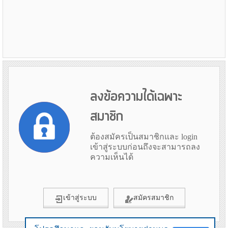
ลงข้อความได้เฉพาะ
สมาชิก
ต้องสมัครเป็นสมาชิกและ login
เข้าสู่ระบบก่อนถึงจะสามารถลง
ความเห็นได้
เข้าสู่ระบบ
สมัครสมาชิก