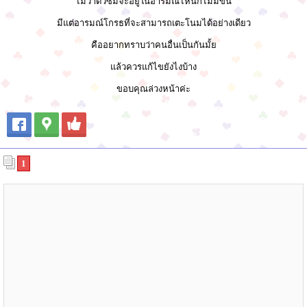
ไม่ว่าตัวซิมจะอยู่ในอารมณ์ไหนก็ไม่มีขึ้น
มีแต่อารมณ์โกรธที่จะสามารถเตะโนมได้อย่างเดียว
คืออยากทราบว่าคนอื่นเป็นกันมั้ย
แล้วควรแก้ไขยังไงบ้าง
ขอบคุณล่วงหน้าค่ะ
1