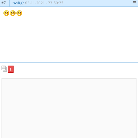
#7
twilight
03-11-2021 - 23:59:25
1