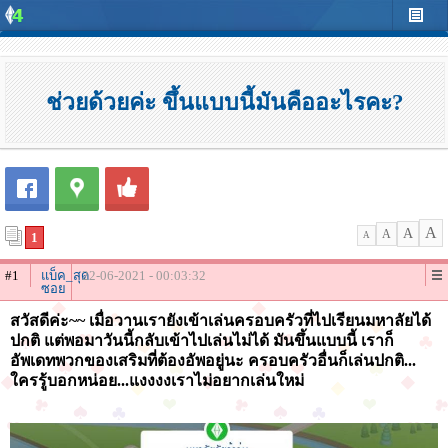
ช่วยด้วยค่ะ ขึ้นแบบนี้มันคืออะไรคะ?
A
A
A
1
A
#1
แบ็ค_สุด
22-06-2021 - 00:03:32
ซอย
สวัสดีค่ะ~~ เมื่อวานเรายังเข้าเล่นครอบครัวที่ไปเรียนมหาลัยได้
ปกติ แต่พอมาวันนี้กลับเข้าไปเล่นไม่ได้ มันขึ้นแบบนี้ เราก็
อัพเดทพวกของเสริมที่ต้องอัพอยู่นะ ครอบครัวอื่นก็เล่นปกติ...
ใครรู้บอกหน่อย...แงงงงเราไม่อยากเล่นใหม่