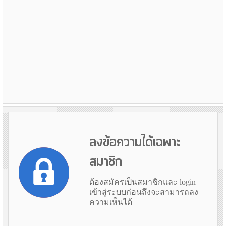
ลงข้อความได้เฉพาะ
สมาชิก
ต้องสมัครเป็นสมาชิกและ login
เข้าสู่ระบบก่อนถึงจะสามารถลง
ความเห็นได้