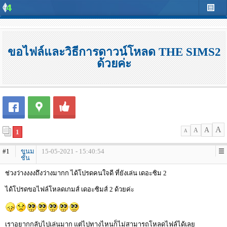
ขอไฟล์และวิธีการดาวน์โหลด THE SIMS2
ด้วยค่ะ
A
A
A
1
A
#1
ขนม
15-05-2021 - 15:40:54
ชั้น
ช่วงว่างงงงถึงว่างมากก ได้โปรดคนใจดี ที่ยังเล่น เดอะซิม 2
ได้โปรดขอไฟล์โหลดเกมส์ เดอะซิมส์ 2 ด้วยค่ะ
เราอยากกลับไปเล่นมาก แต่ไปทางไหนก็ไม่สามารถโหลดไฟล์ได้เลย