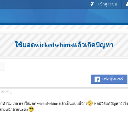
เข้าสู่ระบบ
ใช้มอดwickedwhimsแล้วเกิดปัญหา
เฟสบุ๊คแชร์
:19:39 ]
าทำไม เวลาเราใส่มอด wickedwhims แล้วเป็นแบบนี้บ้าง
พอมีวิธีแก้ปัญหายังไ
่วงหน้าด้วยนะคะ