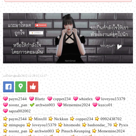
แก้ไขล่าสุดเมื่อ 2022-12-28 21:12:57
payro2544
Blartz
copper234
whistlex
loveyou15379
noonz_pan
archwin003
Mememine2024
kuzco01
sapza002002
payro2544
Minxlll
Nickkun
copper234
0992438702
mirupupu
loveyou15379
hitomoshi
bashondac_70
Pyxis
noonz_pan
archwin003
Pinuch-Keunping
Mememine2024