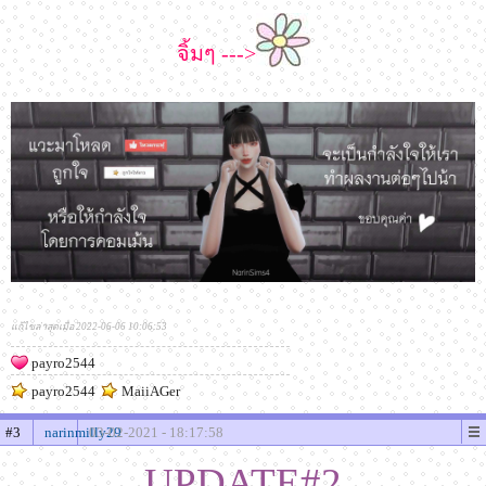
จิ้มๆ --->
แก้ไขล่าสุดเมื่อ 2022-06-06 10:06:53
payro2544
payro2544
MaiiAGer
#3
narinmilly29
03-02-2021 - 18:17:58
UPDATE#2