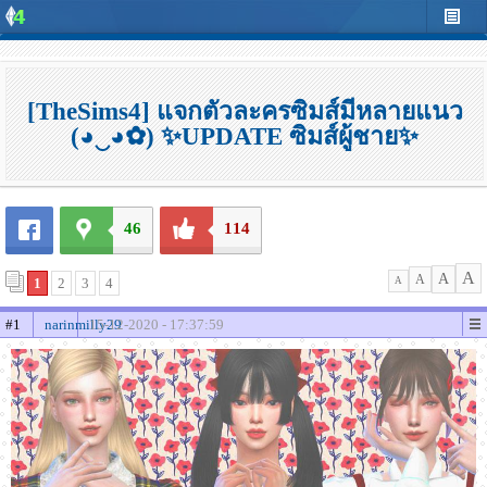
[TheSims4] แจกตัวละครซิมส์มีหลายแนว
(◕‿◕✿) ✨UPDATE ซิมส์ผู้ชาย✨
46
114
A
A
A
1
2
3
4
A
#1
narinmilly29
15-12-2020 - 17:37:59