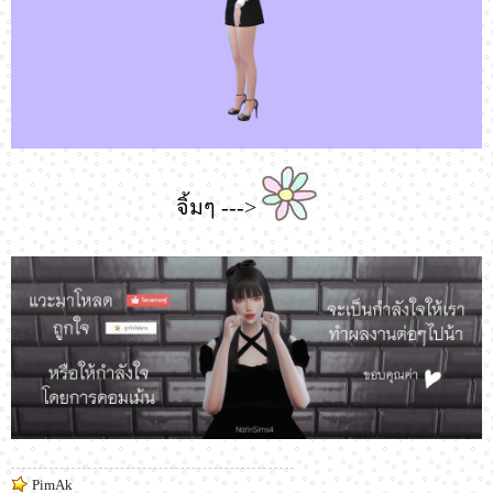
จิ้มๆ --->
PimAk