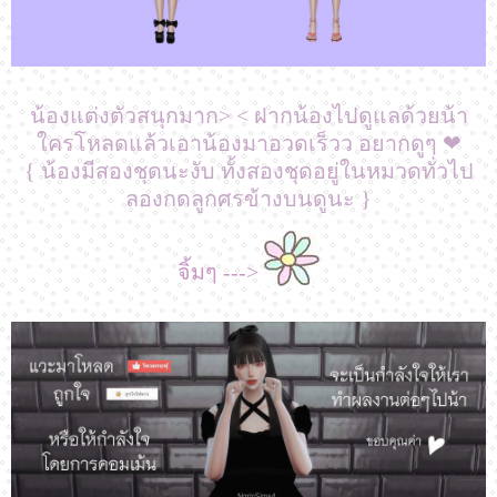
น้องแต่งตัวสนุกมาก> < ฝากน้องไปดูแลด้วยน้า
ใครโหลดแล้วเอาน้องมาอวดเร็วว อยากดูๆ ❤
{ น้องมีสองชุดนะงับ ทั้งสองชุดอยู่ในหมวดทั่วไป
ลองกดลูกศรข้างบนดูนะ }
จิ้มๆ --->