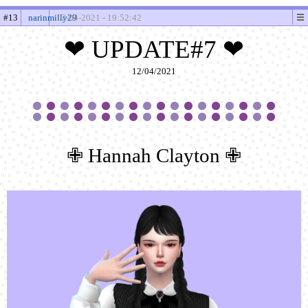
#13
narinmilly29
12-04-2021 - 19:52:42
❤ UPDATE#7 ❤
12/04/2021
✙ Hannah Clayton ✙