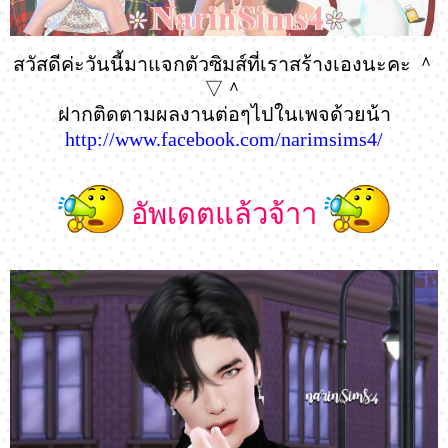
สวัสดีค่ะวันนี้มาแจกตัวซิมส์ที่เราสร้างเองนะคะ ＾
▽＾
ฝากติดตามผลงานต่อๆไปในเพจด้วยน้า
http://www.facebook.com/narimsims4/
อัพเดตแล้วจ้าา