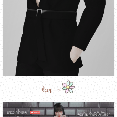
จิ้มๆ --->