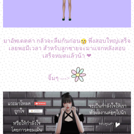
มาอัพเดตค่า กลัวจะลืมกันก่อน
พึ่งสอบใหญ่เสร็จ
เลยพอมีเวลา สำหรับลูกชายจะมาแจกหลังสอบ
เสร็จหมดแล้วน้า ❤
จิ้มๆ --->