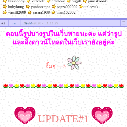
luksnoopy
kuzco01
praewwe
bigjill
jameskoonk
bubykung
yunhotempo
sapza002002
unleesuk
vassili2609
sasara1938
mars162002
#2
narinmilly29
28-12-2020 - 13:22:29
ตอนนี้รูปบางรูปในเว็บหายนะคะ แต่ว่ารูป
และลิ้งดาวน์โหลดในเว็บเรายังอยู่ค่ะ
จิ้มๆ --->
UPDATE#1