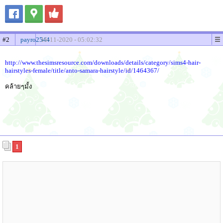
#2
payro2544
16-11-2020 - 05:02:32
http://www.thesimsresource.com/downloads/details/category/sims4-hair-
hairstyles-female/title/anto-samara-hairstyle/id/1464367/
คล้ายๆมั้ง
1