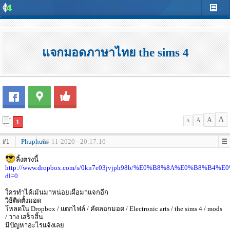
แจกมอดภาษาไทย the sims 4
A
A
A
1
A
#1
Phuphum
04-11-2020 - 20:17:10
ลิ้งตรงนี้
http://www.dropbox.com/s/0kn7e03jvjph98b/%E0%B8%8A%E0%B
dl=0
ใครทำได้เม้นมาหน่อยเผื่อมาแจกอีก
วิธีติดตั้งมอด
โหลดใน Dropbox / แตกไฟล์ / คัดลอกมอด / Electronic arts / the sims 4 / mods
/ วาง เสร็จสิ้น
มีปัญหาอะไรแจ้งเลย