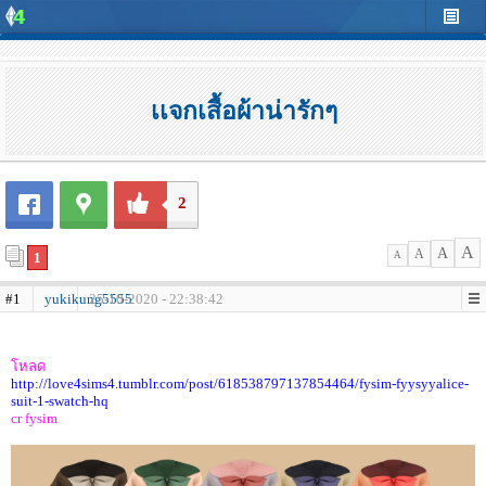
เเจกเสื้อผ้าน่ารักๆ
2
A
A
A
1
A
#1
yukikung5555
25-10-2020 - 22:38:42
โหลด
http://love4sims4.tumblr.com/post/618538797137854464/fysim-fyysyyalice-
suit-1-swatch-hq
cr fysim