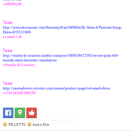
crMMDxDL
โหลด
http://www.deviantart.com/8tuesday8/art/MMDxDL-Sims-4-Pastoral-Song-
Dress-835511606
cr mmd x dl
โหลด
http://studio-k-creation.tumblr.com/post/180619472593/secret-pink-t04-
hooide-mini-dresss4cc-standalone
crStudio K-Creation
โหลด
http://zaumabreets.wixsite.com/zauma/product-page/ts4-maid-dress
crTS4 MAID DRESS
PILLETTE
kuryo Eiie