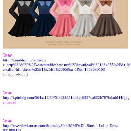
โหลด
http://t.umblr.com/redirect?
z=http%3A%2F%2Fwww.simfileshare.net%2Fdownload%2F1864355%2F&
a-sailor-frill-dress-%25E1%25B5%2595&m=1&ts=1603639103
cr
mochadonuts
โหลด
http://i.pinimg.com/564x/12/39/51/123951dd3ec6357ca832b787bdadd44f.jpg
cr nevan
โหลด
http://www.deviantart.com/8tuesday8/art/MMDxDL-Sims-4-Lolita-Dress-
831909412