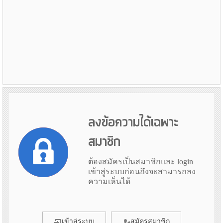
ลงข้อความได้เฉพาะ
สมาชิก
ต้องสมัครเป็นสมาชิกและ login
เข้าสู่ระบบก่อนถึงจะสามารถลง
ความเห็นได้
เข้าสู่ระบบ
สมัครสมาชิก