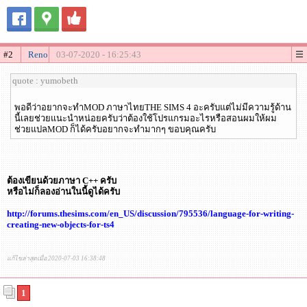
#2
Reno
03-07-2020 - 16:25:43
quote : yumobeth
พอดีว่าอยากจะทำMOD ภาษาไทยTHE SIMS 4 อะครับแต่ไม่มีความรู้ด้าน
นี้เลยช่วยแนะนำหน่อยครับว่าต้องใช้โปรแกรมอะไรหรือสอนผมให้ผม
ช่วยแปลMOD ก็ได้ครับอยากจะทำมากๆ ขอบคุณครับ
ต้องเขียนด้วยภาษา C++ ครับ
หรือไม่ก็ลองอ่านในนี้ดูได้ครับ
http://forums.thesims.com/en_US/discussion/795536/language-for-writing-
creating-new-objects-for-ts4
แก้ไขล่าสุดเมื่อ 2020-07-03 16:38:48
1