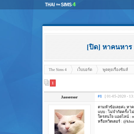
[ปิด] หาคนหาร 
The Sims 4
เว็บบอร์ด
พูดคุยเรื่องซิมส์
1
#1
[ 01-05-2020 - 13
Jaoseesor
ตามหัวข้อเลยค่ะ หา
แบบ : ไม่จำกัดครั้ง ไ
ใครสนใจ แอดไลน์ : re
หรือทวิตเตอร์ : @khu