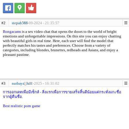
#2
stepah586
02-09-2024 - 21:35:57
Bongacams
is a sex video chat that opens the doors to the world of bright
emotions and unforgettable impressions. On this site you can enjoy chatting
with beautiful girls in real time. Here, each user will find the model that
perfectly matches his tastes and preferences. Choose from a variety of
categories, including blondes, brunettes, redheads and Asians, and enjoy a
pleasant pastime.
#3
nuthaya_full
07-02-2025 - 16:31:02
การออกเดทเพื่อมีเซ็กส์ - สิ่งแรกเพื่อการขายเสร็จสิ้นดีน้อยแค่กระทั่งแกะชื่อ
จากผู้คืนชื่อ.
Best realistic porn game