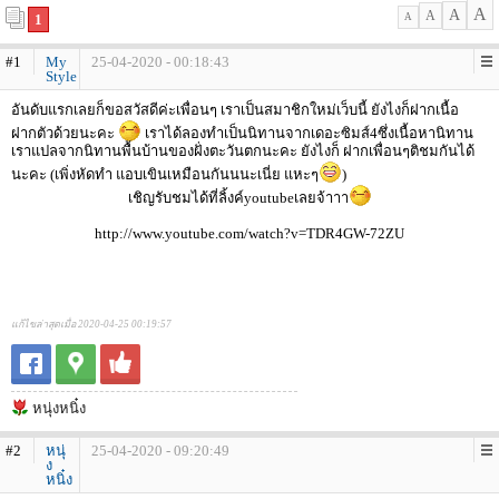
A
A
A
1
A
#1
My
25-04-2020 - 00:18:43
Style
อันดับแรกเลยก็ขอสวัสดีค่ะเพื่อนๆ เราเป็นสมาชิกใหม่เว็บนี้ ยังไงก็ฝากเนื้อ
ฝากตัวด้วยนะคะ
เราได้ลองทำเป็นนิทานจากเดอะซิมส์4ซึ่งเนื้อหานิทาน
เราแปลจากนิทานพื้นบ้านของฝั่งตะวันตกนะคะ ยังไงก็ ฝากเพื่อนๆติชมกันได้
นะคะ (เพิ่งหัดทำ แอบเขินเหมือนกันนนะเนี่ย แหะๆ
)
เชิญรับชมได้ที่ลิ้งค์youtubeเลยจ้าาา
http://www.youtube.com/watch?v=TDR4GW-72ZU
แก้ไขล่าสุดเมื่อ 2020-04-25 00:19:57
หนุ่งหนิ๋ง
#2
หนุ่
25-04-2020 - 09:20:49
ง
หนิ๋ง