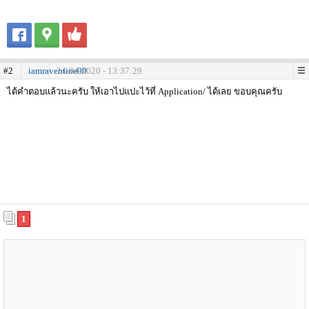
#2
iamraventine00
24-04-2020 - 13:37:29
ได้คำตอบแล้วนะครับ ให้เอาไปแปะไว้ที่ Application/ ได้เลย ขอบคุณครับ
1