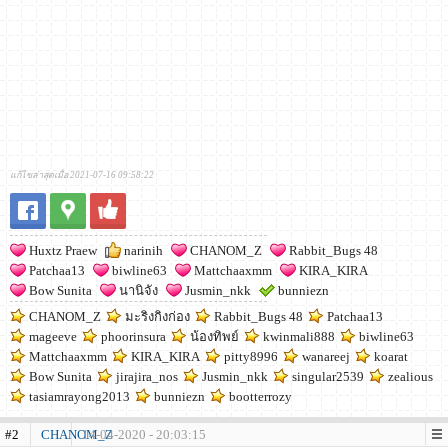
แก้ไขล่าสุดเมื่อ 2021-07-16 09:58:22
Huxtz Praew
narinih
CHANOM_Z
Rabbit_Bugs 48
Patchaa13
biwline63
Mattchaaxmm
KIRA_KIRA
Bow Sunita
นานิจัง
Jusmin_nkk
bunniezn
CHANOM_Z
มะริงกิงก่อง
Rabbit_Bugs 48
Patchaa13
mageeve
phoorinsura
น้องทิพย์
kwinmali888
biwline63
Mattchaaxmm
KIRA_KIRA
pitty8996
wanareej
koarat
Bow Sunita
jirajira_nos
Jusmin_nkk
singular2539
zealious
tasiamrayong2013
bunniezn
bootterrozy
#2
CHANOM_Z
14-04-2020 - 20:03:15