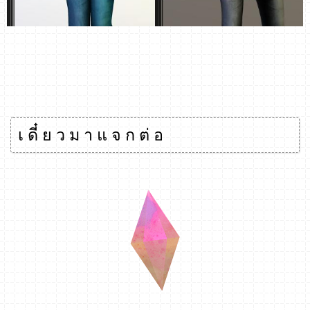
เ ดี๋ ย ว ม า แ จ ก ต่ อ