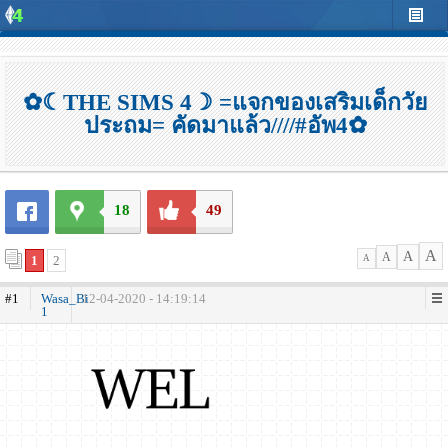
✿☾THE SIMS 4☽ =แจกของเสริมเด็กวัย
ประถม= คัดมาแล้ว////#อัพ4✿
18
49
A
A
A
1
2
A
#1
Wasa_Bi
12-04-2020 - 14:19:14
1