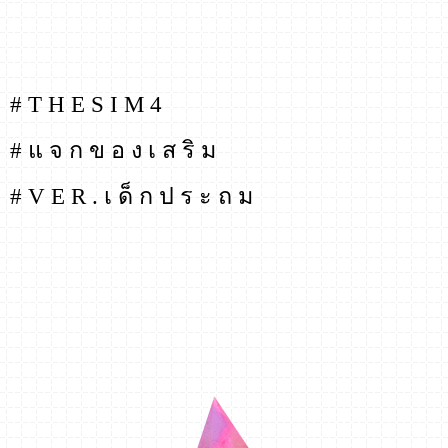
# T H E S I M 4
# แ จ ก ข อ ง เ ส ริ ม
# V E R . เ ด็ ก ป ร ะ ถ ม